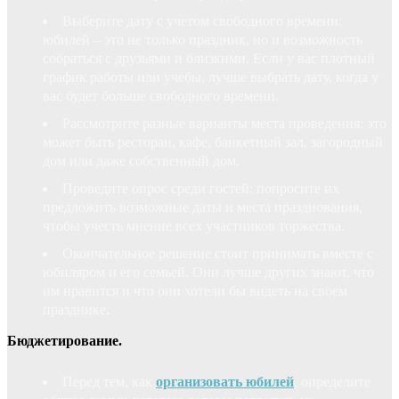
Выберите дату с учетом свободного времени:
юбилей – это не только праздник, но и возможность
собраться с друзьями и близкими. Если у вас плотный
график работы или учебы, лучше выбрать дату, когда у
вас будет больше свободного времени.
Рассмотрите разные варианты места проведения: это
может быть ресторан, кафе, банкетный зал, загородный
дом или даже собственный дом.
Проведите опрос среди гостей: попросите их
предложить возможные даты и места празднования,
чтобы учесть мнение всех участников торжества.
Окончательное решение стоит принимать вместе с
юбиляром и его семьей. Они лучше других знают, что
им нравится и что они хотели бы видеть на своем
празднике.
Бюджетирование.
Перед тем, как
организовать юбилей
, определите