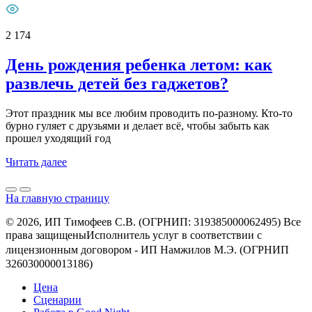
2 174
День рождения ребенка летом: как
развлечь детей без гаджетов?
Этот праздник мы все любим проводить по-разному. Кто-то
бурно гуляет с друзьями и делает всё, чтобы забыть как
прошел уходящий год
Читать далее
На главную страницу
© 2026, ИП Тимофеев С.В. (ОГРНИП: 319385000062495) Все
права защищеныㅤㅤㅤㅤㅤㅤㅤㅤㅤㅤИсполнитель услуг в соответствии с
лицензионным договором - ㅤㅤㅤㅤㅤㅤИП Намжилов М.Э. (ОГРНИП
326030000013186)
Цена
Сценарии