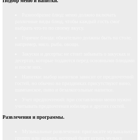
Подбор меню и напитки.
Разнообразие блюд: меню должно включать
различные виды блюд, чтобы каждый гость смог
выбрать что-то по своему вкусу.
Горячие блюда: обязательно должны быть на столе,
например, мясо, рыба, овощи.
Закуски и десерты: не стоит забывать о закусках и
десертах, которые подаются перед основными блюдами
и после них.
Напитки: выбор напитков зависит от предпочтений
гостей, но обычно на праздниках присутствуют вино,
шампанское, пиво и безалкогольные напитки.
Учет предпочтений: при составлении меню нужно
учитывать предпочтения юбиляра и других гостей.
Развлечения и программы.
Музыкальные развлечения: пригласите музыкальную
группу или диджея, который будет играть музыку