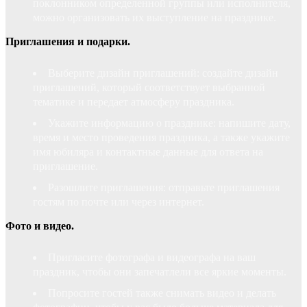
поклонником определенной группы или исполнителя,
можно организовать их выступление на празднике.
Приглашения и подарки.
Выберите дизайн приглашений: создайте дизайн
приглашений, который соответствует выбранной
тематике и передает атмосферу праздника.
Укажите информацию о празднике: напишите дату,
время и место проведения праздника, а также укажите
имя юбиляра и контактные данные для ответа на
приглашение.
Разошлите приглашения: отправьте приглашения
гостям по почте или через интернет.
Фото и видео.
Пригласите фотографа и видеографа на ваш
праздник, чтобы они запечатлели все яркие моменты.
Попросите гостей также снимать видео и делать