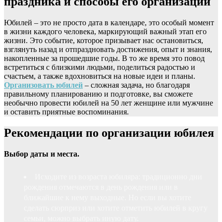
праздника и способы его организации
Юбилей – это не просто дата в календаре, это особый момент
в жизни каждого человека, маркирующий важный этап его
жизни. Это событие, которое призывает нас остановиться,
взглянуть назад и отпраздновать достижения, опыт и знания,
накопленные за прошедшие годы. В то же время это повод
встретиться с близкими людьми, поделиться радостью и
счастьем, а также вдохновиться на новые идеи и планы.
Организовать юбилей
– сложная задача, но благодаря
правильному планированию и подготовке, вы сможете
необычно провести юбилей на 50 лет женщине или мужчине
и оставить приятные воспоминания.
Рекомендации по организации юбилея
Выбор даты и места.
Исходите из возраста юбиляра: традиционно дни
рождения отмечаются в день рождения или в
ближайшие к нему выходные. Но если вы хотите
сделать сюрприз или хотите отметить юбилей в кругу
семьи, можно выбрать иную дату.