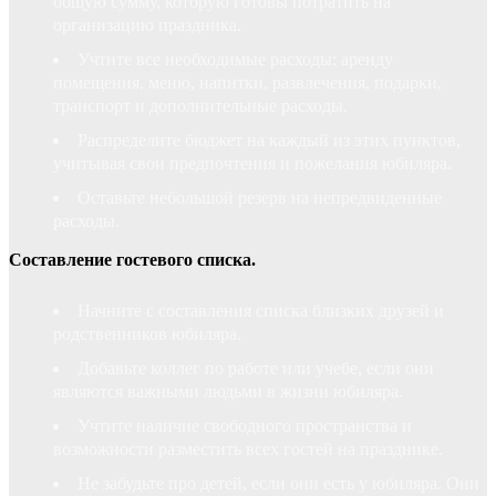
общую сумму, которую готовы потратить на
организацию праздника.
Учтите все необходимые расходы: аренду
помещения, меню, напитки, развлечения, подарки,
транспорт и дополнительные расходы.
Распределите бюджет на каждый из этих пунктов,
учитывая свои предпочтения и пожелания юбиляра.
Оставьте небольшой резерв на непредвиденные
расходы.
Составление гостевого списка.
Начните с составления списка близких друзей и
родственников юбиляра.
Добавьте коллег по работе или учебе, если они
являются важными людьми в жизни юбиляра.
Учтите наличие свободного пространства и
возможности разместить всех гостей на празднике.
Не забудьте про детей, если они есть у юбиляра. Они