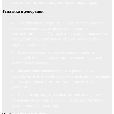
могут стать активными участниками праздника.
Тематика и декорации.
Тематическая вечеринка: выберите тему, которая
интересна юбиляру, и оформите праздник в
соответствии с ней. Это может быть вечеринка в стиле
определенного десятилетия, фильма, музыкальной
группы или страны.
Цветовая гамма: выберите основной цвет и
используйте его в оформлении помещения, одежде
гостей и аксессуарах.
Флористика: добавьте цветы и растения, чтобы
создать уютную атмосферу. Можно использовать живые
цветы, цветочные композиции или искусственные
растения.
Свечи и гирлянды: добавьте мягкое освещение с
помощью свечей или гирлянд. Это создаст уютную и
романтическую атмосферу.