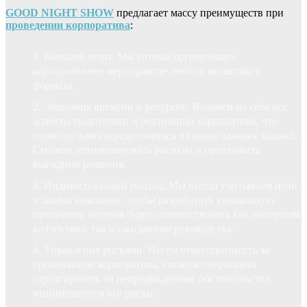
GOOD NIGHT SHOW
предлагает массу преимуществ при
проведении корпоратива
:
Большой опыт. Мы готовы организовать
корпоративное мероприятие любого масштаба и
формата.
Экономия времени и ресурсов. Возьмем на себя все
аспекты подготовки и реализации корпоратива, что
позволит вам сосредоточиться на иных важных задачах.
Сможем оптимизировать расходы и предложить
выгодные решения.
Индивидуальный подход. Мы всегда учитываем цели
и задачи компании, чтобы разработать уникальную
программу, которая будет соответствовать как интересам
коллектива, так и ожиданиям руководства.
Управление рисками. Несем ответственность за
организацию корпоратива, сможем оперативно
отреагировать на непредвиденные обстоятельства,
минимизируем все риски.