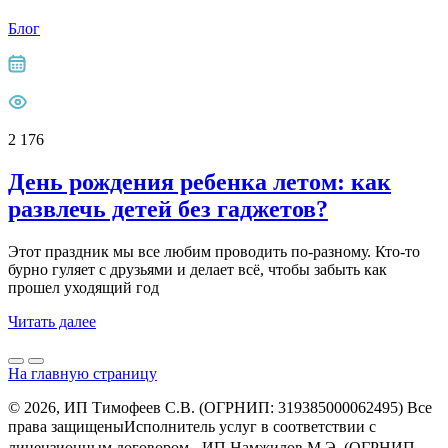
Блог
2 176
День рождения ребенка летом: как
развлечь детей без гаджетов?
Этот праздник мы все любим проводить по-разному. Кто-то
бурно гуляет с друзьями и делает всё, чтобы забыть как
прошел уходящий год
Читать далее
На главную страницу
© 2026, ИП Тимофеев С.В. (ОГРНИП: 319385000062495) Все
права защищеныㅤㅤㅤㅤㅤㅤㅤㅤㅤㅤИсполнитель услуг в соответствии с
лицензионным договором - ㅤㅤㅤㅤㅤㅤИП Намжилов М.Э. (ОГРНИП